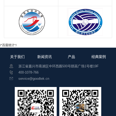
阿里云
GeneXus
温州商会
浙江省毛衫协会
/*百度统计*/
关于我们
新闻资讯
产品
经典案例
浙江省嘉兴市南湖区中环西路500号颐高广场1号楼19F
400-1078-766
service@goodtek.cn