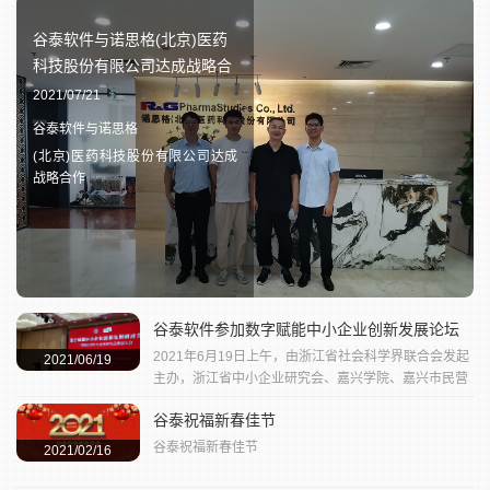
谷泰软件与诺思格(北京)医药
祝贺谷泰软件签约浙江凯利皮
科技股份有限公司达成战略合
草服饰
作
2021/07/21
2021/04/09
祝贺谷泰软件签约浙江凯利皮草服
谷泰软件与诺思格
饰
(北京)医药科技股份有限公司达成
战略合作
谷泰软件参加数字赋能中小企业创新发展论坛
2021年6月19日上午，由浙江省社会科学界联合会发起
2021/06/19
谷泰软件走进金色年华服饰调研毛衫生产流程
主办，浙江省中小企业研究会、嘉兴学院、嘉兴市民营
谷泰软件走进金色年华服饰调研毛衫生产流程
经济发展研究会三家单位承办的“数字赋能中小企业创新
谷泰祝福新春佳节
发展论坛”在嘉兴华美达酒店隆重举行。
2021/01/26
谷泰祝福新春佳节
2021/02/16
祝贺季旺工贸签约谷泰软件，编织袋行业开启信息化新时代