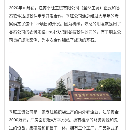
2020
年
月初，江苏季旺工贸有限公司（圣然工贸）正式和谷
10
泰软件达成软件定制开发合作。季旺公司涂总经过大半年的考
察确定了这个
项目的开发。因为机缘，涂总的朋友就是用了
ERP
谷泰公司的衣湃服装
才认识到谷泰软件公司的，有了朋友公
ERP
司良好成功案例，为本次合作铺垫了成功的基石。
季旺工贸公司是一家专注编织袋生产的内外销企业，注册资金
3000
万元，厂房面积近
万平方米。
拥有雄厚的财务资源和先
4
，
款式多
进的设备，集研发和销售于一体。拥有三个工厂
产品