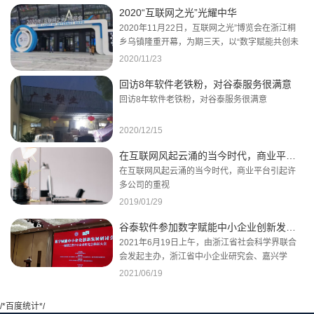
2020“互联网之光”光耀中华
2020年11月22日，互联网之光”博览会在浙江桐
乡乌镇隆重开幕，为期三天，以“数字赋能共创未
来——携手构建网络空间命运共同体”为主题，聚
2020/11/23
焦互联网最新发展趋势和前沿技术动态，着力彰
回访8年软件老铁粉，对谷泰服务很满意
显互联网引领发展的文明之光、未来之光、智慧
之光。
回访8年软件老铁粉，对谷泰服务很满意
2020/12/15
在互联网风起云涌的当今时代，商业平台引起许多公司的重视
在互联网风起云涌的当今时代，商业平台引起许
多公司的重视
2019/01/29
谷泰软件参加数字赋能中小企业创新发展论坛
2021年6月19日上午，由浙江省社会科学界联合
会发起主办，浙江省中小企业研究会、嘉兴学
院、嘉兴市民营经济发展研究会三家单位承办的
2021/06/19
“数字赋能中小企业创新发展论坛”在嘉兴华美达酒
店隆重举行。
/*百度统计*/